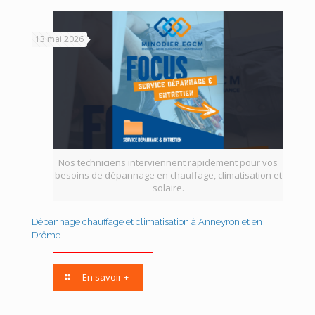
13 mai 2026
Nos techniciens interviennent rapidement pour vos
besoins de dépannage en chauffage, climatisation et
solaire.
Dépannage chauffage et climatisation à Anneyron et en
Drôme
En savoir +