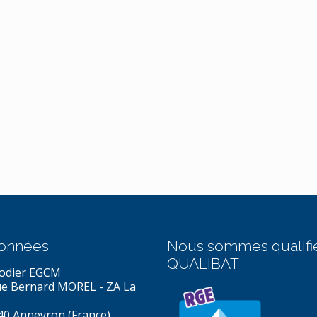
onnées
Nous sommes qualifi
QUALIBAT
odier EGCM
ue Bernard MOREL - ZA La
40 Anneyron (France)