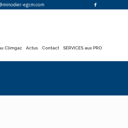
@minodier-egcm.com
u Climgaz
Actus
Contact
SERVICES aux PRO