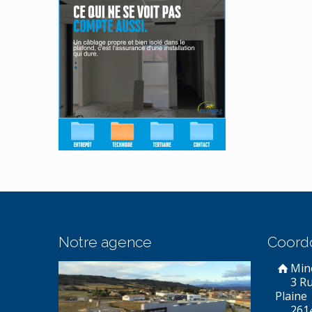
Notre agence
Coord
Min
3 R
Plaine
261