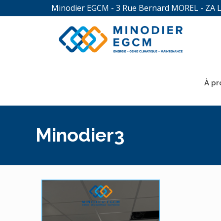
Minodier EGCM - 3 Rue Bernard MOREL - ZA 
À pr
Minodier3