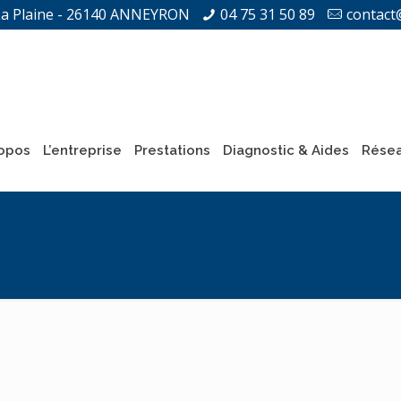
La Plaine - 26140 ANNEYRON
04 75 31 50 89
contact
opos
L’entreprise
Prestations
Diagnostic & Aides
Résea