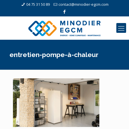
04 75 31 50 89
contact@minodier-egcm.com
entretien-pompe-à-chaleur