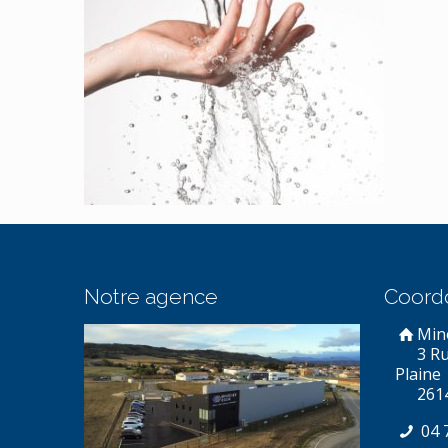
Notre agence
Coord
Min
3 R
Plaine
261
04 