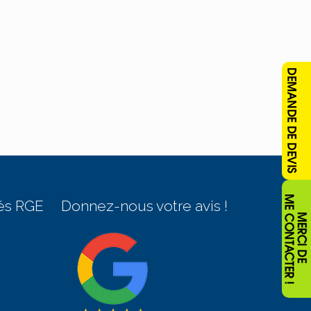
és RGE
Donnez-nous votre avis !