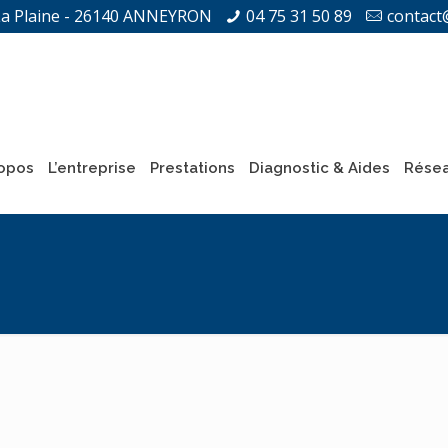
La Plaine - 26140 ANNEYRON
04 75 31 50 89
contact
opos
L’entreprise
Prestations
Diagnostic & Aides
Résea