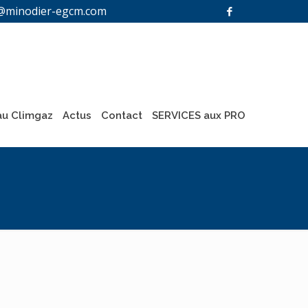
@minodier-egcm.com
u Climgaz
Actus
Contact
SERVICES aux PRO