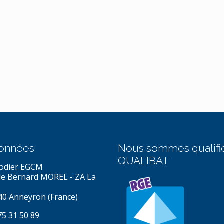
onnées
Nous sommes qualifi
QUALIBAT
odier EGCM
ue Bernard MOREL - ZA La
40 Anneyron (France)
75 31 50 89