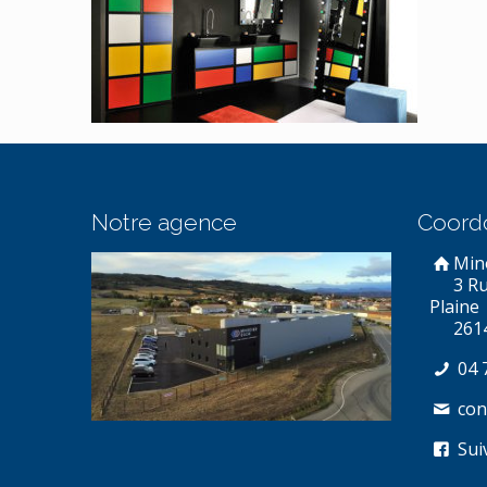
Notre agence
Coord
Min
3 R
Plaine
261
04 
con
Sui