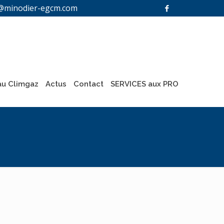
@minodier-egcm.com
u Climgaz
Actus
Contact
SERVICES aux PRO