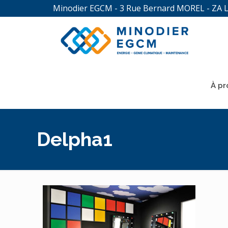
Minodier EGCM - 3 Rue Bernard MOREL - ZA 
À pr
Delpha1