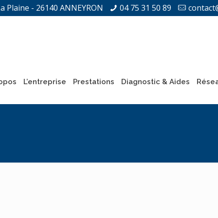
La Plaine - 26140 ANNEYRON
04 75 31 50 89
contact
opos
L’entreprise
Prestations
Diagnostic & Aides
Résea